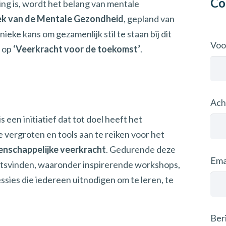
Co
ing is, wordt het belang van mentale
k van de Mentale Gezondheid
, gepland van
unieke kans om gezamenlijk stil te staan bij dit
Vo
s op
‘Veerkracht voor de toekomst’
.
Ach
en initiatief dat tot doel heeft het
 vergroten en tools aan te reiken voor het
enschappelijke veerkracht
. Gedurende deze
Ema
laatsvinden, waaronder inspirerende workshops,
ssies die iedereen uitnodigen om te leren, te
Ber