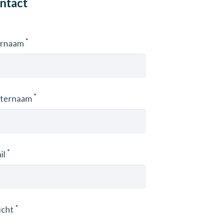
ntact
*
ornaam
*
ternaam
*
il
*
icht